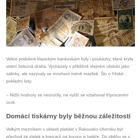
Velice podobné klasickým bankovkám byly i poukázky, které kryla
státní železná dráha. Vycházely v přibližně stejném období jako
salinky, ale nazývaly se mnohem méně mazlivě. Šlo o říšské
pokladní listy.
– Nižší hodnoty se neúročily, na vyšší se vztahoval tříprocentní
úrok.
Domácí tiskárny byly běžnou záležitostí
Velkým mezníkem v oblasti platidel v Rakousko-Uhersku byl
přechod ze zlatek a krejcarů na koruny a haléře. Do oběhu se v