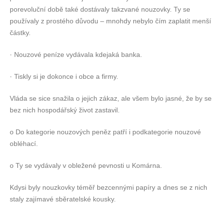
porevoluční době také dostávaly takzvané nouzovky. Ty se
používaly z prostého důvodu – mnohdy nebylo čím zaplatit menší
částky.
· Nouzové peníze vydávala kdejaká banka.
· Tiskly si je dokonce i obce a firmy.
Vláda se sice snažila o jejich zákaz, ale všem bylo jasné, že by se
bez nich hospodářský život zastavil.
o Do kategorie nouzových peněz patří i podkategorie nouzové
obléhací.
o Ty se vydávaly v obležené pevnosti u Komárna.
Kdysi byly nouzkovky téměř bezcennými papíry a dnes se z nich
staly zajímavé sběratelské kousky.