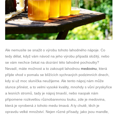
Ale nemusíte se snažit o výrobu tohoto lahodného nápoje. Co
tedy dělat, když vám návod na jeho výrobu připadá složitý, nebo
se vám nechce čekat na dozrání této lahodné pochoutky?
Nevadí, máte možnost a to zakoupit lahodnou
medovinu
, která
přijde vhod v pomalu se blížících sychravých podzimních dnech,
kdy si už moc sluníčka neužijeme. Ale tento nápoj nám může
slunce přinést, a to velmi vysoké kvality, mnohdy s vůní pryskyřice
a lesních stromů, tady je nápoj tmavší, nebo naopak nám
připomene rozkvetlou různobarevnou louku, zde je medovina,
která je vyrobená z tohoto medu tmavá. A ty chutě, těch je
opravdu velké množství. Nejen různé přísady, jako jsou mandle,