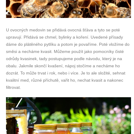
U ovocných medovin se přidává ovocná šťáva a tyto se poté
upravují. Přidává se chmel, bylinky a koření. Uvedené přísady
dáme do plátěného pytlíku a potom je povaříme. Poté vložíme do
směsi a necháme kvasit. Můžeme použít jako pomocníky čisté
odrůdy kvasinek, tady postupujeme podle návodu, který je na
obalu. Jakmile skončí kvašení, nápoj stočíme a necháme ho
dozrát. To může trvat i rok, nebo i více. Je to ale složité, sehnat
kvalitní med, různé příchutě, vařit ho, nechat kvasit a nakonec
filtrovat.