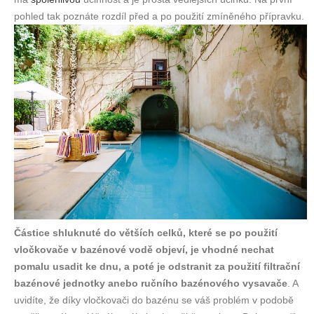
pohled tak poznáte rozdíl před a po použití zmíněného přípravku.
Částice shluknuté do větších celků, které se po použití
vločkovače v bazénové vodě objeví, je vhodné nechat
pomalu usadit ke dnu, a poté je odstranit za použití filtrační
bazénové jednotky anebo ručního bazénového vysavače
. A
uvidíte, že díky vločkovači do bazénu se váš problém v podobě