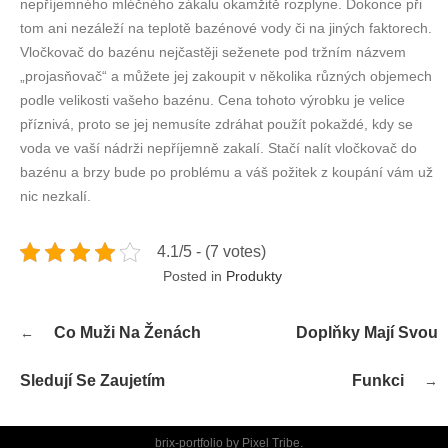
nepříjemného mléčného zákalu okamžitě rozplyne. Dokonce při
tom ani nezáleží na teplotě bazénové vody či na jiných faktorech.
Vločkovač do bazénu nejčastěji seženete pod tržním názvem
„projasňovač“ a můžete jej zakoupit v několika různých objemech
podle velikosti vašeho bazénu. Cena tohoto výrobku je velice
příznivá, proto se jej nemusíte zdráhat použít pokaždé, kdy se
voda ve vaší nádrži nepříjemně zakalí. Stačí nalít vločkovač do
bazénu a brzy bude po problému a váš požitek z koupání vám už
nic nezkalí.
4.1/5 - (7 votes)
Posted in
Produkty
Navigace
Co Muži Na Ženách
Doplňky Mají Svou
pro
příspěvek
Sledují Se Zaujetím
Funkci
brix-portfolio by
Pixel Tribe
.