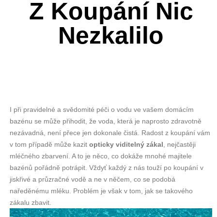
Z Koupání Nic
Nezkalilo
I při pravidelné a svědomité péči o vodu ve vašem domácím
bazénu se může přihodit, že voda, která je naprosto zdravotně
nezávadná, není přece jen dokonale čistá. Radost z koupání vám
v tom případě může kazit
opticky viditelný zákal
, nejčastěji
mléčného zbarvení. A to je něco, co dokáže mnohé majitele
bazénů pořádně potrápit. Vždyť každý z nás touží po koupání v
jiskřivé a průzračné vodě a ne v něčem, co se podobá
naředěnému mléku. Problém je však v tom, jak se takového
zákalu zbavit.