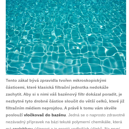
Tento zákal bývá zpravidla tvořen mikroskopickými
částicemi, které klasická filtrační jednotka nedokáže
zachytit. Aby si s nimi váš bazénový filtr dokázal poradit, je
nezbytné tyto drobné částice sloučit do větší celků, které již
filtračním médiem neprojdou. A právě k tomu vám skvěle
poslouží
vločkovač do bazénu
. Jedná se o naprosto zdravotně
nezávadný přípravek na bázi tekuté polymerní chemikálie, která
má
spolehlivou
účinnost a je prostá vedlejších účinků. Na první