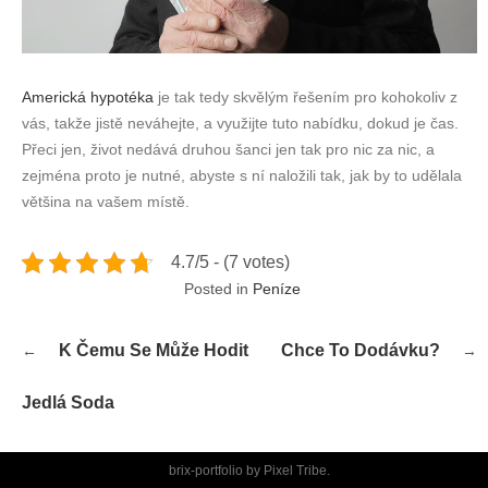
Americká hypotéka
je tak tedy skvělým řešením pro kohokoliv z
vás, takže jistě neváhejte, a využijte tuto nabídku, dokud je čas.
Přeci jen, život nedává druhou šanci jen tak pro nic za nic, a
zejména proto je nutné, abyste s ní naložili tak, jak by to udělala
většina na vašem místě.
4.7/5 - (7 votes)
Posted in
Peníze
Navigace
K Čemu Se Může Hodit
Chce To Dodávku?
pro
příspěvek
Jedlá Soda
brix-portfolio by
Pixel Tribe
.