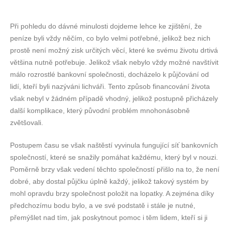
Při pohledu do dávné minulosti dojdeme lehce ke zjištění, že
peníze byli vždy něčím, co bylo velmi potřebné, jelikož bez nich
prostě není možný zisk určitých věcí, které ke svému životu drtivá
většina nutně potřebuje. Jelikož však nebylo vždy možné navštívit
málo rozrostlé bankovní společnosti, docházelo k půjčování od
lidí, kteří byli nazýváni lichváři. Tento způsob financování života
však nebyl v žádném případě vhodný, jelikož postupně přicházely
další komplikace, který původní problém mnohonásobně
zvětšovali.
Postupem času se však naštěstí vyvinula fungující síť bankovních
společností, které se snažily pomáhat každému, který byl v nouzi.
Poměrně brzy však vedení těchto společností přišlo na to, že není
dobré, aby dostal půjčku úplně každý, jelikož takový systém by
mohl opravdu brzy společnost položit na lopatky. A zejména díky
předchozímu bodu bylo, a ve své podstatě i stále je nutné,
přemýšlet nad tím, jak poskytnout pomoc i těm lidem, kteří si ji