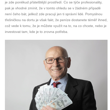
je zde poněkud přátelštější prostředí. Co se týče profesionality,
pak je vhodné zmínit, že v tomto ohledu se v žádném případě
není čeho bát, jelikož zde pracují jen ti správní lidé. Pomyslnou
třešničkou na dortu je však fakt, že peníze dostanete téměř ihned,
což vede k tomu, že je můžete využít na to, na co chcete, nebo je
investovat tam, kde je to zrovna potřeba.