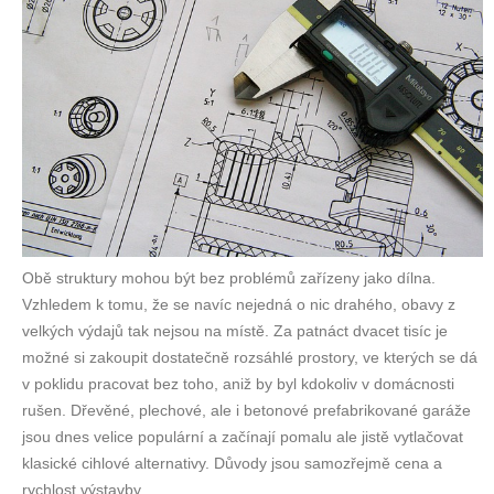
Obě struktury mohou být bez problémů zařízeny jako dílna.
Vzhledem k tomu, že se navíc nejedná o nic drahého, obavy z
velkých výdajů tak nejsou na místě. Za patnáct dvacet tisíc je
možné si zakoupit dostatečně rozsáhlé prostory, ve kterých se dá
v poklidu pracovat bez toho, aniž by byl kdokoliv v domácnosti
rušen. Dřevěné, plechové, ale i betonové prefabrikované garáže
jsou dnes velice populární a začínají pomalu ale jistě vytlačovat
klasické cihlové alternativy. Důvody jsou samozřejmě cena a
rychlost výstavby.