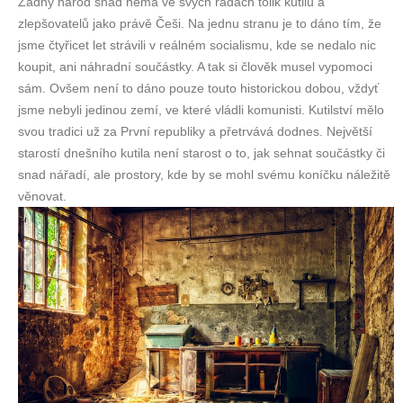
Žádný národ snad nemá ve svých řadách tolik kutilů a
zlepšovatelů jako právě Češi. Na jednu stranu je to dáno tím, že
jsme čtyřicet let strávili v reálném socialismu, kde se nedalo nic
koupit, ani náhradní součástky. A tak si člověk musel vypomoci
sám. Ovšem není to dáno pouze touto historickou dobou, vždyť
jsme nebyli jedinou zemí, ve které vládli komunisti. Kutilství mělo
svou tradici už za První republiky a přetrvává dodnes. Největší
starostí dnešního kutila není starost o to, jak sehnat součástky či
snad nářadí, ale prostory, kde by se mohl svému koníčku náležitě
věnovat.