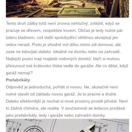
Tento druh záliby totiž není zrovna nehlučný, zvláště, když se
pracuje se dřevem, respektive kovem. Občas je tedy nutné pár
úderu kladivem, což další spolubydlící většinou akceptují jen
velice neradi.
Proto je vhodné mít dílnu mimo zdi domova, ale
zase ne kdovíjak daleko. Ideálně na dvorku nebo na zahradě
.
Nejlepší pozici mají majitelé rodinných domků, kteří si mohou
přesunout své království třeba vedle do garáže. Ale co dělat, když
garáž nemají?
Prefabrikáty
Odpověď je jednoduchá, pořídit si novou. Ne, skutečně není
nutné stavět od základu novou garáž. Je to pracné a drahé.
Daleko efektivnější je nechat si nové prostory prostě přivést. Není
to žádná chiméra, ale realita. V současnosti se ledacos prodává
jako prefabrikáty, tedy i garáže nebo zahradní domky.