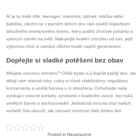
Ať je to malé dítě, teenager, maminka, tatínek, tetička nebo
babička, všichni se v parném letním dnu rádi osvěží kopečkem
lahodného smetanového krému, který potěší chuťové pohárky a
vykouzlí úsměv na tváři. Nakupujte kvalitní zmrzlinu od nás, jejíž
výbornou chuť si zamilují všichni hosté napříč generacemi.
Dopřejte si sladké potěšení bez obav
Milujete ovocnou
zmrzlinu
? Chtěli byste si ji dopřát každý den, ale
dělají vám starosti tuky, cukry a různé stabilizátory, regulátory,
konzervanty a umělá barviva v ní obsažena. Ochutnejte naše
vynikající ovocné sorbety, vyrobené z kvalitního ovoce, bez tuků,
umělých barviv a dochucovadel. Jedinečná ovocná chuť našich
sorbetů Vás okouzlí, ale zároveň neohrozí Vaši štíhlou linii.
Posted in Nezařazené