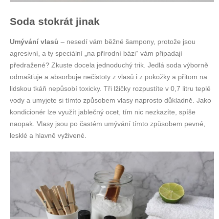
Soda stokrát jinak
Umývání vlasů
– nesedí vám běžné šampony, protože jsou
agresivní, a ty speciální „na přírodní bázi“ vám připadají
předražené? Zkuste docela jednoduchý trik. Jedlá soda výborně
odmašťuje a absorbuje nečistoty z vlasů i z pokožky a přitom na
lidskou tkáň nepůsobí toxicky. Tři lžičky rozpustíte v 0,7 litru teplé
vody a umyjete si tímto způsobem vlasy naprosto důkladně. Jako
kondicionér lze využít jablečný ocet, tím nic nezkazíte, spíše
naopak. Vlasy jsou po častém umývání tímto způsobem pevné,
lesklé a hlavně vyživené.