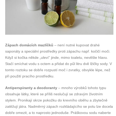
Zápach domácích mazlíčků
– není nutné kupovat drahé
saponáty a speciální prostředky proti zápachu např. kočičí moči.
Když si kočka někde „uleví“ jinde, mimo toaletu, nevěšte hlavu.
Stačí smíchat vodu s octem a přidat do půl litru dvě lžičky sody. V
tomto roztoku se dobře rozpustí moč i zvratky, obvykle lépe, než
při použití pracího prostředku.
Antiperspiranty a deodoranty
– mnoho výrobků tohoto typu
obsahuje látky, které se příliš neslučují se zdravým životním
stylem. Pronikají skrze pokožku do krevního oběhu a zbytečně
zatěžují játra. Nadměrný zápach rozkládajícího se potu lze docela
dobře omezit, a to naprosto jednoduše. Práškovou sodu naberte