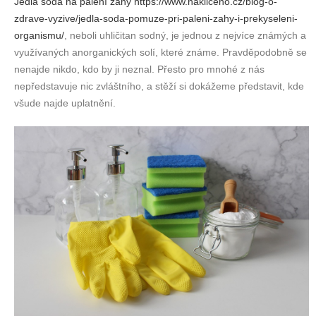
Jedlá soda na pálení žáhy https://www.nakliceno.cz/blog-o-
zdrave-vyzive/jedla-soda-pomuze-pri-paleni-zahy-i-prekyseleni-
organismu/
, neboli uhličitan sodný, je jednou z nejvíce známých a
využívaných anorganických solí, které známe. Pravděpodobně se
nenajde nikdo, kdo by ji neznal. Přesto pro mnohé z nás
nepředstavuje nic zvláštního, a stěží si dokážeme představit, kde
všude najde uplatnění.