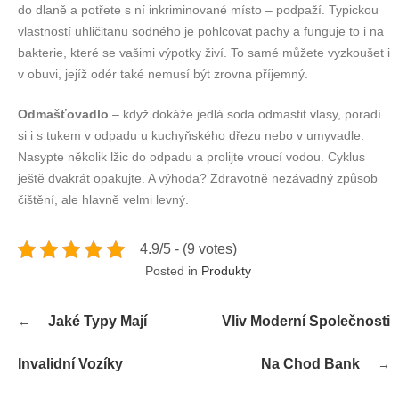
do dlaně a potřete s ní inkriminované místo – podpaží. Typickou
vlastností uhličitanu sodného je pohlcovat pachy a funguje to i na
bakterie, které se vašimi výpotky živí. To samé můžete vyzkoušet i
v obuvi, jejíž odér také nemusí být zrovna příjemný.
Odmašťovadlo
– když dokáže jedlá soda odmastit vlasy, poradí
si i s tukem v odpadu u kuchyňského dřezu nebo v umyvadle.
Nasypte několik lžic do odpadu a prolijte vroucí vodou. Cyklus
ještě dvakrát opakujte. A výhoda? Zdravotně nezávadný způsob
čištění, ale hlavně velmi levný.
4.9/5 - (9 votes)
Posted in
Produkty
Navigace
Jaké Typy Mají
Vliv Moderní Společnosti
pro
příspěvek
Invalidní Vozíky
Na Chod Bank